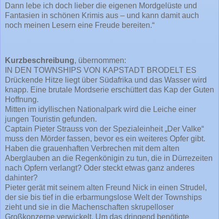
Dann lebe ich doch lieber die eigenen Mordgelüste und
Fantasien in schönen Krimis aus – und kann damit auch
noch meinen Lesern eine Freude bereiten.“
Kurzbeschreibung
, übernommen:
IN DEN TOWNSHIPS VON KAPSTADT BRODELT ES
Drückende Hitze liegt über Südafrika und das Wasser wird
knapp. Eine brutale Mordserie erschüttert das Kap der Guten
Hoffnung.
Mitten im idyllischen Nationalpark wird die Leiche einer
jungen Touristin gefunden.
Captain Pieter Strauss von der Spezialeinheit „Der Valke“
muss den Mörder fassen, bevor es ein weiteres Opfer gibt.
Haben die grauenhaften Verbrechen mit dem alten
Aberglauben an die Regenkönigin zu tun, die in Dürrezeiten
nach Opfern verlangt? Oder steckt etwas ganz anderes
dahinter?
Pieter gerät mit seinem alten Freund Nick in einen Strudel,
der sie bis tief in die erbarmungslose Welt der Townships
zieht und sie in die Machenschaften skrupelloser
Großkonzerne verwickelt. Um das dringend benötigte