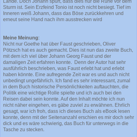
Lande. Doch Johann spürt, dass dies nur die Ruhe vor dem
Sturm ist. Sein Erzfeind Tonio ist noch nicht besiegt. Tief im
Inneren weiß Johann, dass das Böse zurückkehren und
erneut seine Hand nach ihm ausstrecken wird
Meine Meinung
:
Nicht nur Goethe hat über Faust geschrieben, Oliver
Pötzsch hat es auch gemacht. Dies ist nun das zweite Buch,
mit dem ich viel über Johann Georg Faust und der
damaligen Zeit erfahren konnte. Denn der Autor hat sehr
ausführlich beschrieben, was Faust erlebt hat und erlebt
haben könnte. Eine aufregende Zeit war es und auch nicht
unbedingt ungefährlich. Ich fand es sehr interessant, zumal
in dem Buch historische Persönlichkeiten auftauchten, die
Politik eine wichtige Rolle spielte und ich auch bei den
Reisen dabei sein konnte. Auf den Inhalt möchte ich nun
nicht näher eingehen, es gäbe zuviel zu erwähnen. Ehrlich
gesagt, war ich froh, dass ich dieses Buch als eBook lesen
konnte, denn mit der Seitenanzahl erschien es mir doch sehr
dick und es wäre schwierig, das Buch für unterwegs in die
Tasche zu stecken.