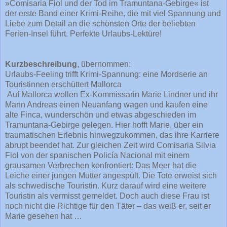
»Comisaria Fiol und der Tod im Tramuntana-Gebirge« ist
der erste Band einer Krimi-Reihe, die mit viel Spannung und
Liebe zum Detail an die schönsten Orte der beliebten
Ferien-Insel führt. Perfekte Urlaubs-Lektüre!
Kurzbeschreibung
, übernommen:
Urlaubs-Feeling trifft Krimi-Spannung: eine Mordserie an
Touristinnen erschüttert Mallorca
Auf Mallorca wollen Ex-Kommissarin Marie Lindner und ihr
Mann Andreas einen Neuanfang wagen und kaufen eine
alte Finca, wunderschön und etwas abgeschieden im
Tramuntana-Gebirge gelegen. Hier hofft Marie, über ein
traumatischen Erlebnis hinwegzukommen, das ihre Karriere
abrupt beendet hat. Zur gleichen Zeit wird Comisaria Silvia
Fiol von der spanischen Policía Nacional mit einem
grausamen Verbrechen konfrontiert: Das Meer hat die
Leiche einer jungen Mutter angespült. Die Tote erweist sich
als schwedische Touristin. Kurz darauf wird eine weitere
Touristin als vermisst gemeldet. Doch auch diese Frau ist
noch nicht die Richtige für den Täter – das weiß er, seit er
Marie gesehen hat …