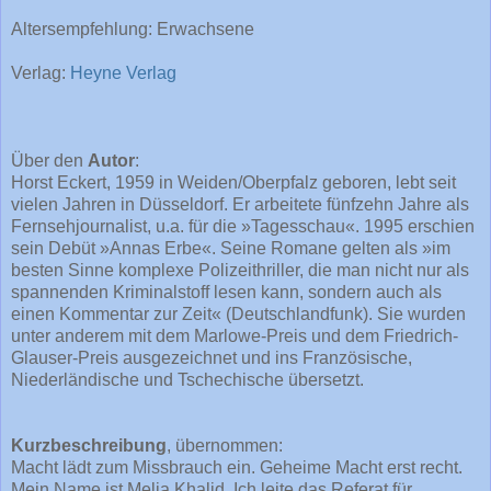
Altersempfehlung: Erwachsene
Verlag:
Heyne Verlag
Über den
Autor
:
Horst Eckert, 1959 in Weiden/Oberpfalz geboren, lebt seit
vielen Jahren in Düsseldorf. Er arbeitete fünfzehn Jahre als
Fernsehjournalist, u.a. für die »Tagesschau«. 1995 erschien
sein Debüt »Annas Erbe«. Seine Romane gelten als »im
besten Sinne komplexe Polizeithriller, die man nicht nur als
spannenden Kriminalstoff lesen kann, sondern auch als
einen Kommentar zur Zeit« (Deutschlandfunk). Sie wurden
unter anderem mit dem Marlowe-Preis und dem Friedrich-
Glauser-Preis ausgezeichnet und ins Französische,
Niederländische und Tschechische übersetzt.
Kurzbeschreibung
, übernommen:
Macht lädt zum Missbrauch ein. Geheime Macht erst recht.
Mein Name ist Melia Khalid. Ich leite das Referat für