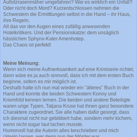
Aufsitzrasenmäher umgefahren? War es wirklich ein Unfall?
Oder nicht doch Mord? Kurzentschlossen nehmen die
Schwestern die Ermittlungen selbst in die Hand – ihr Haus,
ihre Regeln.
All das vor den Augen eines zufällig anwesenden
Hotelkritikers. Und der Pensionskatze: dem unsäglich
hässlichen Sphynx-Kater Amenhotep.
Das Chaos ist perfekt!
Meine Meinung
:
Wenn sich meine Aufmerksamkeit auf eine Krimiserie richtet,
dann wäre es ja auch sinnvoll, dass ich mit dem ersten Buch
beginne, sofern es mir möglich ist.
Deshalb hatte ich nun mal wieder ein "älteres" Buch in der
Hand und konnte die beiden Schwestern Konny und
Kriemhild kennen lernen. Die beiden und andere Beteiligte
waren urige Typen, Tatjana Kruse hat ihnen ganz besondere
Charaktere zugeordnet. Sie alle haben dafür gesorgt, dass
ich diesmal nicht nur gebibbert habe, sondern mehr kichern,
wenn nicht sogar laut lachen musste.
Humorvoll hat die Autorin alles beschrieben und mich
rätseln lassen, wer denn nun der Mörder war.